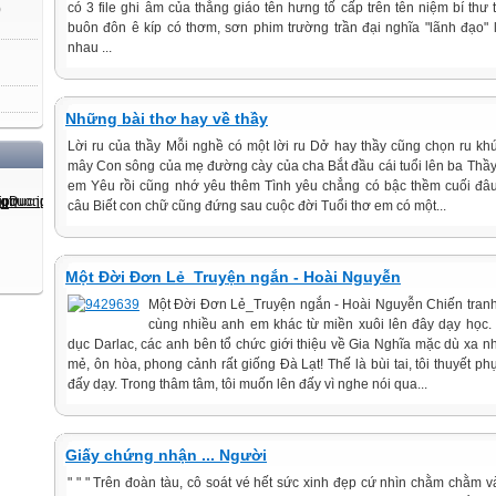
có 3 file ghi âm của thằng giáo tên hưng tố cấp trên tên niệm bí thư
)
buôn đôn ê kíp có thơm, sơn phim trường trần đại nghĩa "lãnh đạo" l
nhau ...
Những bài thơ hay về thầy
Lời ru của thầy Mỗi nghề có một lời ru Dở hay thầy cũng chọn ru kh
mây Con sông của mẹ đường cày của cha Bắt đầu cái tuổi lên ba Thầy
em Yêu rồi cũng nhớ yêu thêm Tình yêu chẳng có bậc thềm cuối đâu
câu Biết con chữ cũng đứng sau cuộc đời Tuổi thơ em có một...
Một Đời Đơn Lẻ_Truyện ngắn - Hoài Nguyễn
Một Đời Đơn Lẻ_Truyện ngắn - Hoài Nguyễn Chiến tranh 
cùng nhiều anh em khác từ miền xuôi lên đây dạy học. Đ
dục Darlac, các anh bên tổ chức giới thiệu về Gia Nghĩa mặc dù xa n
mẻ, ôn hòa, phong cảnh rất giống Đà Lạt! Thế là bùi tai, tôi thuyết p
đấy dạy. Trong thâm tâm, tôi muốn lên đấy vì nghe nói qua...
Giấy chứng nhận ... Người
" " " Trên đoàn tàu, cô soát vé hết sức xinh đẹp cứ nhìn chằm chằm 