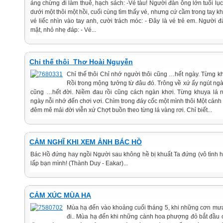
áng chừng đi làm thuê, hạch sách: -Vé tàu! Người đàn ông lớn tuổi lụ
dưới một thôi một hồi, cuối cùng tìm thấy vé, nhưng cứ cầm trong tay k
vé liếc nhìn vào tay anh, cười trách móc: - Đây là vé trẻ em. Người
mặt, nhỏ nhẹ đáp: - Vé...
Chỉ thế thôi_Thơ Hoài Nguyễn
Chỉ thế thôi Chỉ nhớ người thôi cũng …hết ngày. Từng k
Rồi trong mộng tưởng từ đâu đó. Trông về xứ ấy ngút ng
cũng …hết đời. Niềm đau rồi cũng cách ngàn khơi. Từng khuya lá
ngày nỗi nhớ đến chơi vơi. Chìm trong đáy cốc một mình thôi Một cánh c
đêm mê mải đời viễn xứ Chợt buồn theo từng lá vàng rơi. Chỉ biết...
CẢM NGHĨ KHI XEM ẢNH BÁC HỒ
Bác Hồ đứng hay ngồi Người sau không hề bị khuất Ta đứng (vô tình 
lấp bạn mình! (Thành Duy - Eakar)...
CẢM XÚC MÙA HẠ
Mùa hạ đến vào khoảng cuối tháng 5, khi những cơn mư
đi.. Mùa hạ đến khi những cành hoa phượng đỏ bắt đầu 