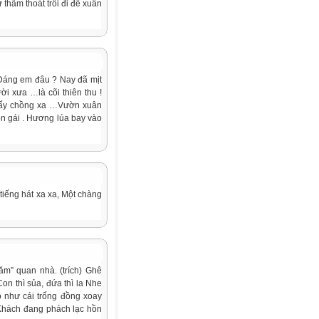
 thấm thoát trôi đi để xuân
Dáng em đâu ? Nay đã mịt
 xưa …là cõi thiên thu !
 lấy chồng xa …Vườn xuân
n gái . Hương lúa bay vào
tiếng hát xa xa, Một chàng
ăm” quan nhà. (trích) Ghê
on thì sủa, đứa thì la Nhe
o như cái trống đồng xoay
 Khách đang phách lạc hồn