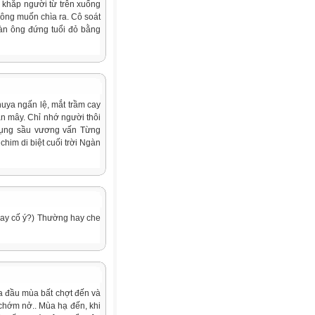
c khắp người từ trên xuống
hông muốn chìa ra. Cô soát
 đàn ông đứng tuổi đỏ bằng
huya ngấn lệ, mắt trầm cay
àn mây. Chỉ nhớ người thôi
 rụng sầu vương vấn Từng
him di biệt cuối trời Ngàn
hay cố ý?) Thường hay che
a đầu mùa bất chợt đến và
chớm nở.. Mùa hạ đến, khi