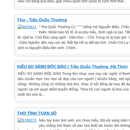
xiêu Vội dâng quà biếu, gập chiều quan anh Quan ta cười mỉm thật...
Thơ - Trần Quốc Thường
" Thơ Quốc Thường (1) " " " Viếng mộ Nguyễn Biểu. (Trầ
thiên. Nhân bản hồ tổ. Ai ai phụ mẫu, Sinh ngã cù lao. Tấ
tử. Quê ta: Chữ Đức rạng ngời - Dăm Đục – Cồn Trong có tự bao giờ. 
–Dăm Nghiên đến nay còn đó. Đất Ba Hồ là đất địa linh. Chốn Chi La 
sinh ra Nguyễn Biểu tiên sinh. Chính...
KIỂU SO SÁNH ĐỘC ĐÁO ( Trần Quốc Thường -Hà Tĩnh)
KIỂU SO SÁNH ĐỘC ĐÁO Trong thơ nhạc xưa nay các nghệ sĩ thường
làm chuẩn mực cho mọi vẻ đẹp của con người ( khuôn trăng, nét ng
sông). Những cũng có những nhà thơ, nhạc sĩ nổi tiếng tài hoa đã đư
ngược lại với quan điểm truyền thống. Theo họ con người là hoa của 
nhất. Đó mới là...
THƠ TÌNH TOÁN SỐ
Nếu bài toán tình anh, em chưa hiểu, Đã vội vàng biện 
yêu chẳng bởi tham số nào Giả thiết đó muôn đời không 