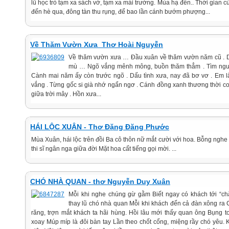
lũ học trò tạm xa sách vở, tạm xa mái trường. Mùa hạ đến.. Thời gian cứ
đến hè qua, đông tàn thu rụng, để bao lần cánh bướm phượng...
Về Thăm Vườn Xưa_Thơ Hoài Nguyễn
Về thăm vườn xưa … Đầu xuân về thăm vườn năm cũ . 
mù … Ngõ vắng mênh mông, buồn thăm thẳm . Tìm người
Cành mai năm ấy còn trước ngõ . Dấu tình xưa, nay đã bơ vơ . Em
vắng . Từng gốc si già nhớ ngẩn ngơ . Cánh đồng xanh thương thời co
giữa trời mây . Hồn xưa...
HÁI LỘC XUÂN - Thơ Đặng Đăng Phước
Mùa Xuân, hái lộc trên đồi Ba cô thôn nữ mắt cười với hoa. Bỗng nghe 
thi sĩ ngân nga giữa đời Mặt hoa cất tiếng gọi mời. ...
CHÓ NHÀ QUAN - thơ Nguyễn Duy Xuân
Mỗi khi nghe chúng gừ gằm Biết ngay có khách tới “ch
thay lũ chó nhà quan Mỗi khi khách đến cả đàn xông ra C
răng, trợn mắt khách ta hãi hùng. Hồi lâu mới thấy quan ông Bụng t
xoay Múp míp là đôi bàn tay Lần theo chốt cổng, miệng rầy chó yêu.