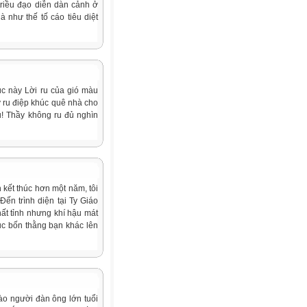
 triều đạo diễn dàn cảnh ở
à như thế tố cáo tiêu diệt
úc này Lời ru của gió màu
 ru điệp khúc quê nhà cho
! Thầy không ru đủ nghìn
kết thúc hơn một năm, tôi
ến trình diện tại Ty Giáo
hất tỉnh nhưng khí hậu mát
hục bốn thằng bạn khác lên
vào người đàn ông lớn tuổi