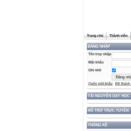
Trang chủ
Thành viên
ĐĂNG NHẬP
Tên truy nhập
Mật khẩu
Ghi nhớ
Quên mật khẩu
ĐK thành 
TÀI NGUYÊN DẠY HỌC
HỖ TRỢ TRỰC TUYẾN
THỐNG KÊ