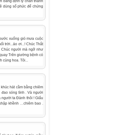
em bằng định lý chân thành
 sẽ dùng số phức để chứng
 bước xuống gió mưa cuộc
 trời...áo ơi...! Chúc Thắt
... Chúc người mà ngỡ như
n quay Trên giường bệnh có
 cùng hoa. Tôi...
 khúc hát cầm bằng chiêm
 đao sóng tình . Và người
 người ta Đành thôi ! Giấu
g khập khềnh …chiêm bao .