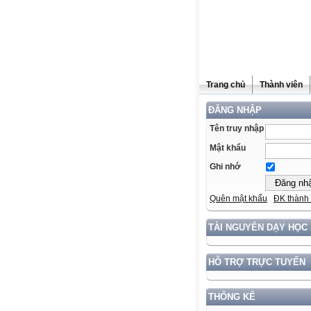
Trang chủ
Thành viên
ĐĂNG NHẬP
Tên truy nhập
Mật khẩu
Ghi nhớ
Quên mật khẩu
ĐK thành 
TÀI NGUYÊN DẠY HỌC
HỖ TRỢ TRỰC TUYẾN
THỐNG KÊ