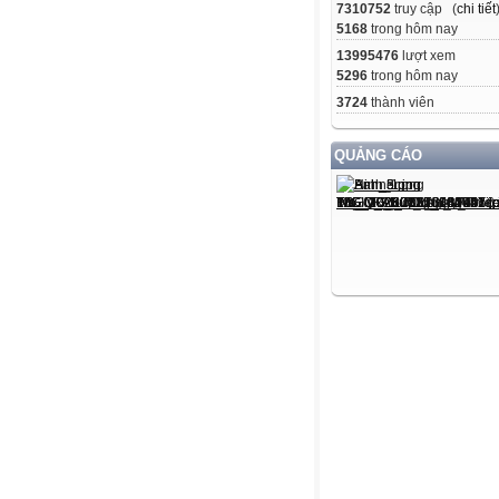
7310752
truy cập (
chi tiết
5168
trong hôm nay
13995476
lượt xem
5296
trong hôm nay
3724
thành viên
QUẢNG CÁO