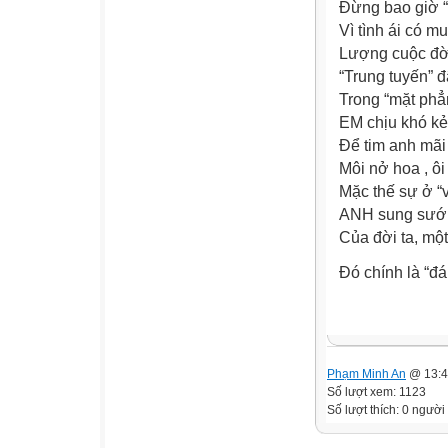
Đừng bao giờ “
Vì tình ái có m
Lượng cuộc đờ
“Trung tuyến” 
Trong “mặt phẳ
EM chịu khó kẻ
Để tim anh mãi
Môi nở hoa , ôi
Mặc thế sự ở “v
ANH sung sướn
Của đời ta, mộ
Đó chính là “đáp
(S
Phạm Minh An
@ 13:4
Số lượt xem: 1123
Số lượt thích: 0 người