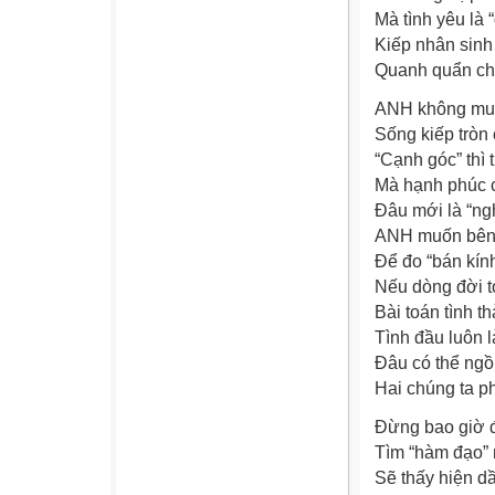
Mà tình yêu là 
Kiếp nhân sinh
Quanh quẩn chỉ
ANH không muố
Sống kiếp tròn
“Cạnh góc” thì 
Mà hạnh phúc c
Đâu mới là “ngh
ANH muốn bên e
Để đo “bán kính
Nếu dòng đời to
Bài toán tình t
Tình đầu luôn l
Đâu có thể ngồi
Hai chúng ta p
Đừng bao giờ đ
Tìm “hàm đạo” 
Sẽ thấy hiện dầ