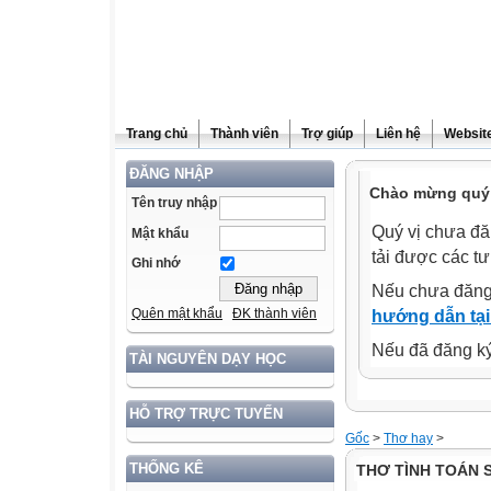
Trang chủ
Thành viên
Trợ giúp
Liên hệ
Website
ĐĂNG NHẬP
Chào mừng quý 
Tên truy nhập
Quý vị chưa đă
Mật khẩu
tải được các tư
Ghi nhớ
Nếu chưa đăng
Quên mật khẩu
ĐK thành viên
hướng dẫn tại
Nếu đã đăng ký 
TÀI NGUYÊN DẠY HỌC
HỖ TRỢ TRỰC TUYẾN
Gốc
>
Thơ hay
>
THỐNG KÊ
THƠ TÌNH TOÁN 