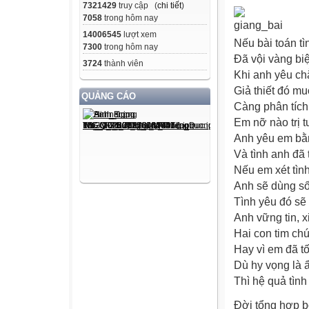
7321429
truy cập (
chi tiết
)
7058
trong hôm nay
14006545
lượt xem
Nếu bài toán t
7300
trong hôm nay
Đã vội vàng biệ
3724
thành viên
Khi anh yêu ch
Giả thiết đó mu
QUẢNG CÁO
Càng phân tích
Em nỡ nào trị t
Anh yêu em bằn
Và tình anh đã 
Nếu em xét tình
Anh sẽ dùng s
Tình yêu đó sẽ
Anh vững tin, 
Hai con tim ch
Hay vì em đã tố
Dù hy vọng là 
Thì hệ quả tìn
Đời tổng hợp b