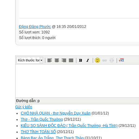
Đặng Đăng Phước
@ 16:35 20/01/2012
Số lượt xem: 1092
Số lượt thích: 0 người
Kích thước font
Đường dẫn
:
p
Gửi ý kiến
CHÓ NHÀ QUAN - thơ Nguyễn Duy Xuân
(01/01/12)
Thơ - Trần Quốc Thường
(29/12/11)
KIỂU SO SÁNH ĐỘC ĐÁO ( Trần Quốc Thường -Hà Tĩnh)
(29/12/11)
THƠ TÌNH TOÁN SỐ
(20/12/11)
Bàng Bạc Áo Trắng_Thơ Thạch Thảo
(31/10/11)