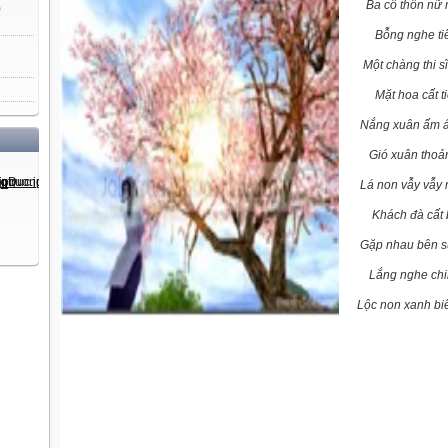
Ba cô thôn nữ mắ
)
Bỗng nghe tiếng
Một chàng thi sĩ 
Mặt hoa cất tiến
Nắng xuân ấm áp 
Gió xuân thoảng
Lá non vẫy vẫy n
Khách đà cất bư
Gặp nhau bên suố
Lắng nghe chim 
Lộc non xanh bi