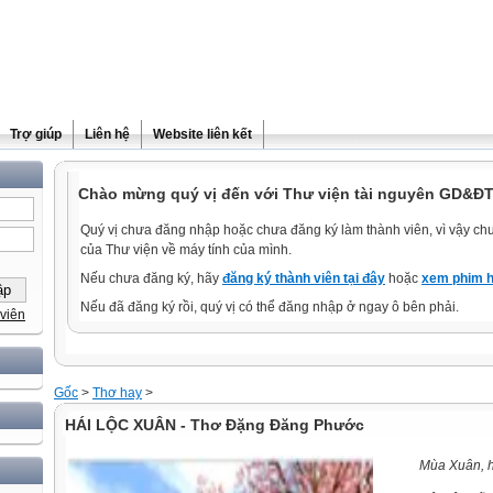
Trợ giúp
Liên hệ
Website liên kết
Chào mừng quý vị đến với Thư viện tài nguyên GD&ĐT
Quý vị chưa đăng nhập hoặc chưa đăng ký làm thành viên, vì vậy chưa
của Thư viện về máy tính của mình.
Nếu chưa đăng ký, hãy
đăng ký thành viên tại đây
hoặc
xem phim h
Nếu đã đăng ký rồi, quý vị có thể đăng nhập ở ngay ô bên phải.
viên
Gốc
>
Thơ hay
>
HÁI LỘC XUÂN - Thơ Đặng Đăng Phước
Mùa Xuân, hái