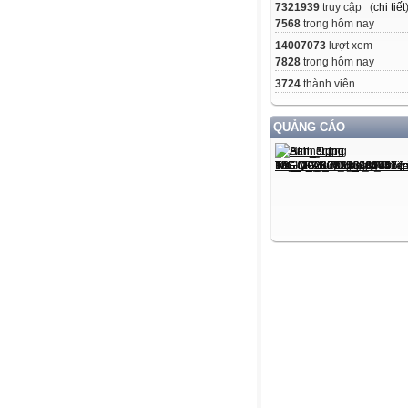
7321939
truy cập (
chi tiết
7568
trong hôm nay
14007073
lượt xem
7828
trong hôm nay
3724
thành viên
QUẢNG CÁO