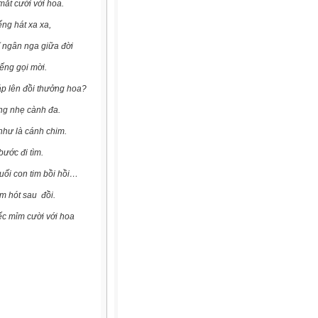
t cười với hoa.
 hát xa xa,
ngân nga giữa đời
g gọi mời.
lên đồi thưởng hoa?
 nhẹ cành đa.
hư là cánh chim.
ớc đi tìm.
i con tim bồi hồi…
hót sau đồi.
ếc mỉm cười với hoa