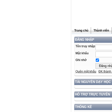
Trang chủ
Thành viên
ĐĂNG NHẬP
Tên truy nhập
Mật khẩu
Ghi nhớ
Quên mật khẩu
ĐK thành 
TÀI NGUYÊN DẠY HỌC
HỖ TRỢ TRỰC TUYẾN
THỐNG KÊ