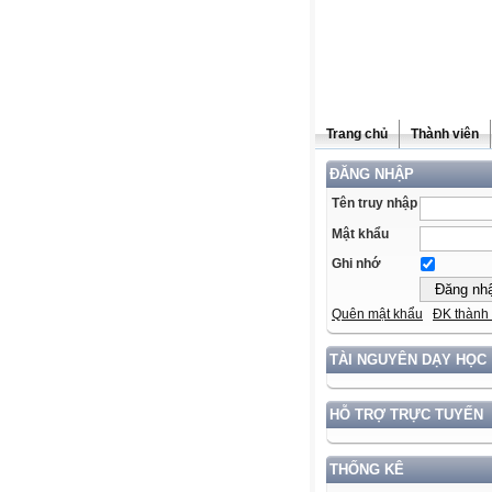
Trang chủ
Thành viên
ĐĂNG NHẬP
Tên truy nhập
Mật khẩu
Ghi nhớ
Quên mật khẩu
ĐK thành 
TÀI NGUYÊN DẠY HỌC
HỖ TRỢ TRỰC TUYẾN
THỐNG KÊ