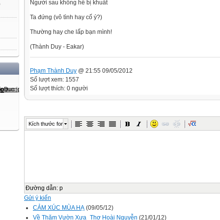
Người sau không hề bị khuất
)
Ta đứng (vô tình hay cố ý?)
Thường hay che lấp bạn mình!
(Thành Duy - Eakar)
Phạm Thành Duy
@ 21:55 09/05/2012
Số lượt xem: 1557
Số lượt thích: 0 người
Kích thước font
Đường dẫn
:
p
Gửi ý kiến
CẢM XÚC MÙA HẠ
(09/05/12)
Về Thăm Vườn Xưa_Thơ Hoài Nguyễn
(21/01/12)