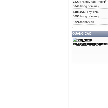
7329278
truy cập (
chi tiết
5048
trong hôm nay
14014548
lượt xem
5090
trong hôm nay
3724
thành viên
QUẢNG CÁO