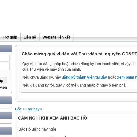
Trợ giúp
Liên hệ
Website liên kết
Chào mừng quý vị đến với Thư viện tài nguyên GD&ĐT
Quý vị chưa đăng nhập hoặc chưa đăng ký làm thành viên, vì vậy chưa
của Thư viện về máy tính của mình.
Nếu chưa đăng ký, hãy
đăng ký thành viên tại đây
hoặc
xem phim h
Nếu đã đăng ký rồi, quý vị có thể đăng nhập ở ngay ô bên phải.
viên
Gốc
>
Thơ hay
>
CẢM NGHĨ KHI XEM ẢNH BÁC HỒ
Bác Hồ đứng hay ngồi