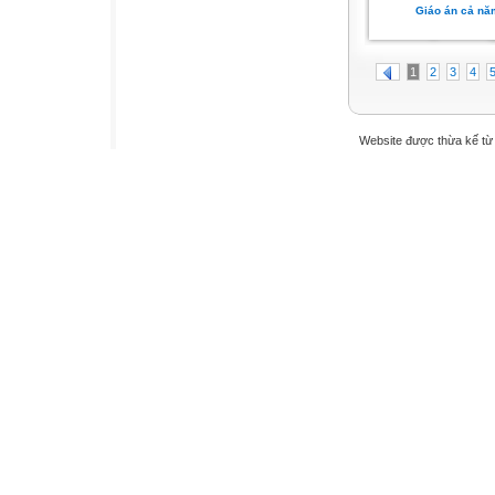
Giáo án cả nă
1
2
3
4
Website được thừa kế t