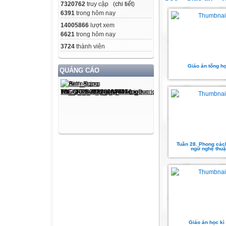
7320762
truy cập (
chi tiết
)
6391
trong hôm nay
14005866
lượt xem
6621
trong hôm nay
3724
thành viên
Giáo án tổng h
QUẢNG CÁO
Tuần 28. Phong các
ngữ nghệ thuậ
Giáo án học kì