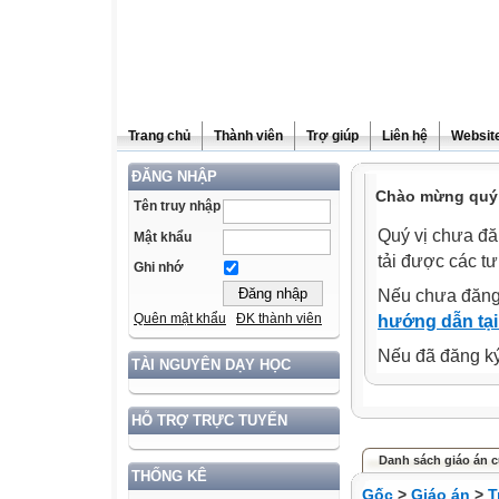
Trang chủ
Thành viên
Trợ giúp
Liên hệ
Website
ĐĂNG NHẬP
Chào mừng quý 
Tên truy nhập
Quý vị chưa đă
Mật khẩu
tải được các tư
Ghi nhớ
Nếu chưa đăng
Quên mật khẩu
ĐK thành viên
hướng dẫn tại
Nếu đã đăng ký 
TÀI NGUYÊN DẠY HỌC
HỖ TRỢ TRỰC TUYẾN
Danh sách giáo án 
THỐNG KÊ
Gốc
>
Giáo án
>
T