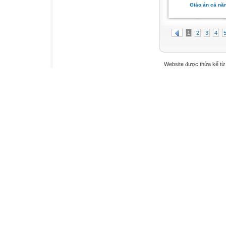
Giáo án cả nă
1
2
3
4
Website được thừa kế t