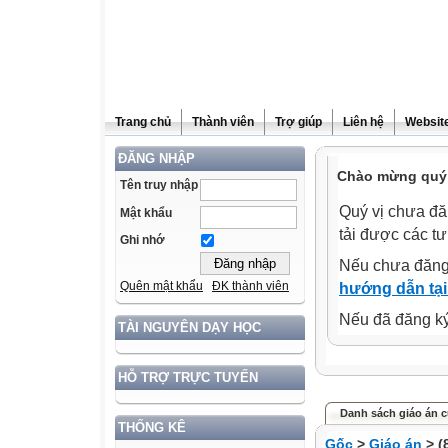
Trang chủ
Thành viên
Trợ giúp
Liên hệ
Website
ĐĂNG NHẬP
Chào mừng quý 
Tên truy nhập
Quý vị chưa đă
Mật khẩu
tải được các tư
Ghi nhớ
Nếu chưa đăng
Quên mật khẩu
ĐK thành viên
hướng dẫn tại
Nếu đã đăng ký 
TÀI NGUYÊN DẠY HỌC
HỖ TRỢ TRỰC TUYẾN
Danh sách giáo án c
THỐNG KÊ
Gốc
>
Giáo án
> (