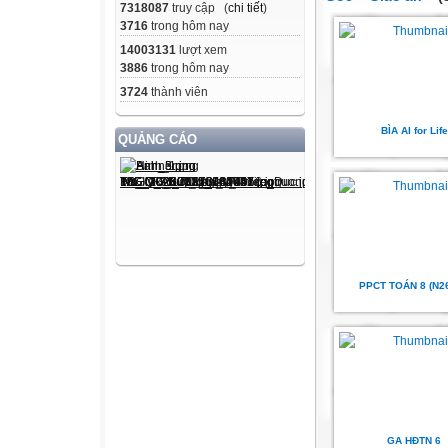
7318087
truy cập (
chi tiết
)
3716
trong hôm nay
14003131
lượt xem
3886
trong hôm nay
3724
thành viên
BÌA AI for Life
QUẢNG CÁO
PPCT TOÁN 8 (N26
GA HĐTN 6