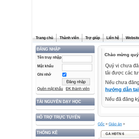
Trang chủ
Thành viên
Trợ giúp
Liên hệ
Website
ĐĂNG NHẬP
Chào mừng quý 
Tên truy nhập
Quý vị chưa đă
Mật khẩu
tải được các tư
Ghi nhớ
Nếu chưa đăng
Quên mật khẩu
ĐK thành viên
hướng dẫn tại
Nếu đã đăng ký 
TÀI NGUYÊN DẠY HỌC
HỖ TRỢ TRỰC TUYẾN
Gốc
>
Giáo án
>
THỐNG KÊ
GA HĐTN 6