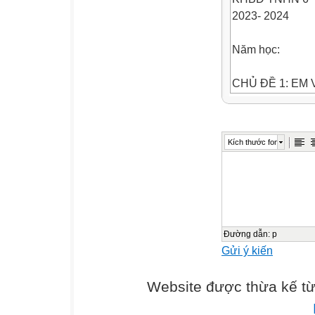
2023- 2024
Năm học:
CHỦ ĐỀ 1: EM
Sau chủ đề này,
• Nêu và thực h
Kích thước font
quan
hệ với bạn, thầy 
• Giới thiệu đượ
xây
dựng truyền thố
• Nêu và thực h
Đường dẫn
:
p
Gửi ý kiến
phù
hợp với môi trư
Website được thừa kế t
• Xác định và gi
bè