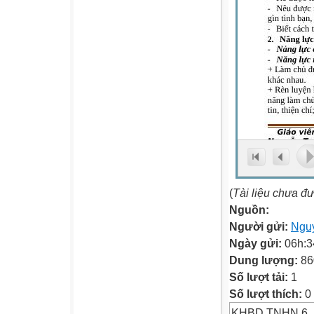
(
Tài liệu chưa đ
Nguồn:
Người gửi:
Ngu
Ngày gửi:
06h:3
Dung lượng:
86
Số lượt tải:
1
Số lượt thích:
0
KHBD TNHN 6