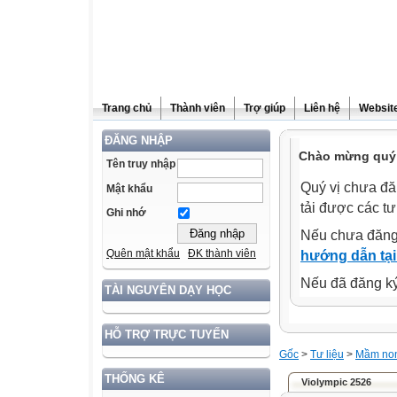
Trang chủ
Thành viên
Trợ giúp
Liên hệ
Website
ĐĂNG NHẬP
Chào mừng quý 
Tên truy nhập
Quý vị chưa đă
Mật khẩu
tải được các tư
Ghi nhớ
Nếu chưa đăng
Quên mật khẩu
ĐK thành viên
hướng dẫn tại
Nếu đã đăng ký 
TÀI NGUYÊN DẠY HỌC
HỖ TRỢ TRỰC TUYẾN
Gốc
>
Tư liệu
>
Mầm no
THỐNG KÊ
Violympic 2526