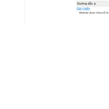
Đường dẫn
:
p
Gửi ý kiến
Website được thừa kế t