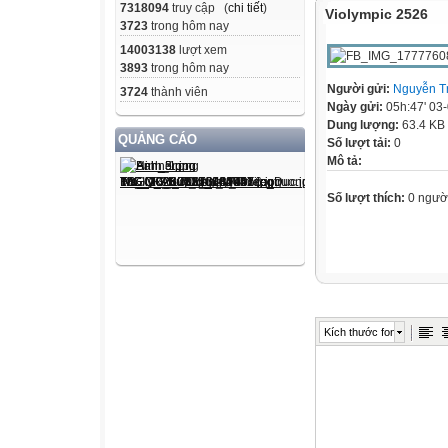
7318094
truy cập (
chi tiết
)
Violympic 2526
3723
trong hôm nay
14003138
lượt xem
3893
trong hôm nay
Người gửi:
Nguyễn T
3724
thành viên
Ngày gửi:
05h:47' 03
Dung lượng:
63.4 KB
QUẢNG CÁO
Số lượt tải:
0
Mô tả:
Số lượt thích:
0 ngườ
Kích thước font