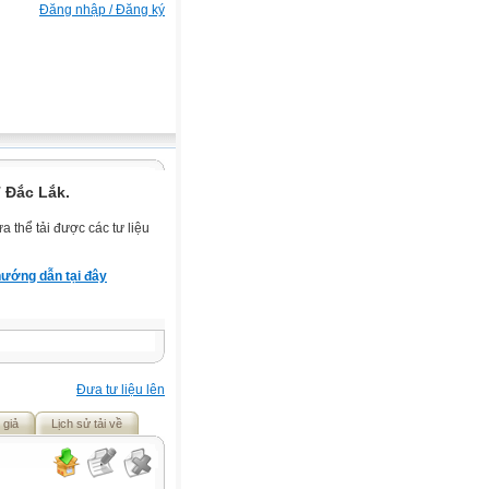
Đăng nhập / Đăng ký
 Đắc Lắk.
 thể tải được các tư liệu
ướng dẫn tại đây
Đưa tư liệu lên
 giả
Lịch sử tải về