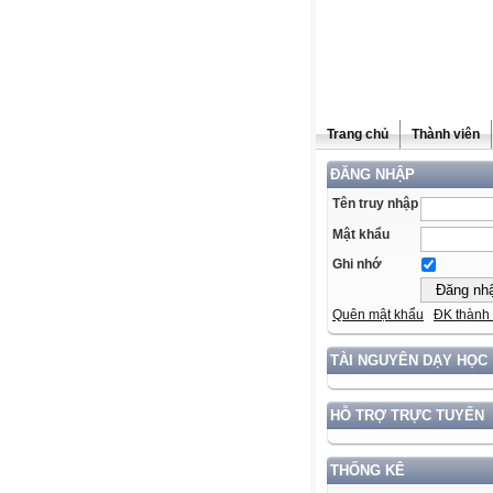
Trang chủ
Thành viên
ĐĂNG NHẬP
Tên truy nhập
Mật khẩu
Ghi nhớ
Quên mật khẩu
ĐK thành 
TÀI NGUYÊN DẠY HỌC
HỖ TRỢ TRỰC TUYẾN
THỐNG KÊ