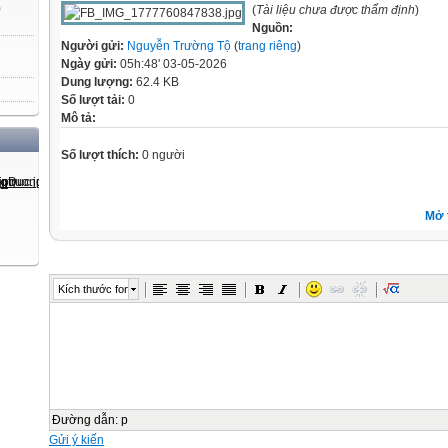
)
(
Tài liệu chưa được thẩm định
)
Nguồn:
Người gửi:
Nguyễn Trường Tộ
(
trang riêng
)
Ngày gửi:
05h:48' 03-05-2026
Dung lượng:
62.4 KB
Số lượt tải:
0
Mô tả:
Số lượt thích:
0 người
Mở 
Kích thước font
Đường dẫn
:
p
Gửi ý kiến