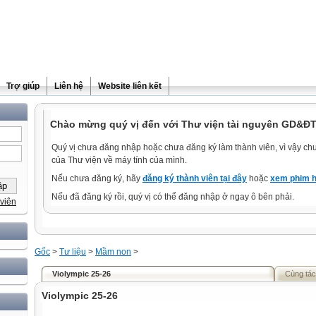
Trợ giúp
Liên hệ
Website liên kết
Chào mừng quý vị đến với Thư viện tài nguyên GD&ĐT
Quý vị chưa đăng nhập hoặc chưa đăng ký làm thành viên, vì vậy chưa
của Thư viện về máy tính của mình.
Nếu chưa đăng ký, hãy
đăng ký thành viên tại đây
hoặc
xem phim h
Nếu đã đăng ký rồi, quý vị có thể đăng nhập ở ngay ô bên phải.
viên
Gốc
>
Tư liệu
>
Mầm non
>
Violympic 25-26
Cùng tác
Violympic 25-26