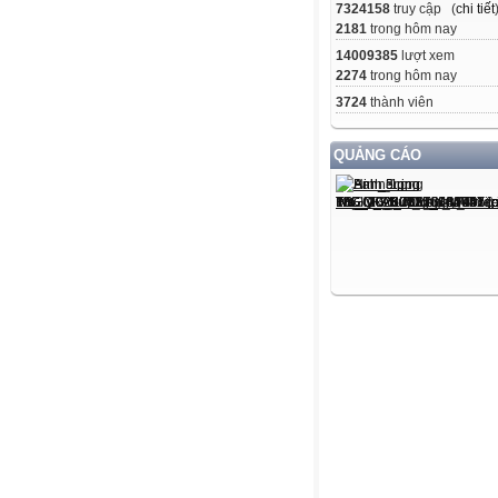
7324158
truy cập (
chi tiết
2181
trong hôm nay
14009385
lượt xem
2274
trong hôm nay
3724
thành viên
QUẢNG CÁO