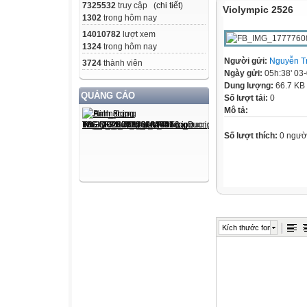
7325532
truy cập (
chi tiết
)
Violympic 2526
1302
trong hôm nay
14010782
lượt xem
1324
trong hôm nay
Người gửi:
Nguyễn T
3724
thành viên
Ngày gửi:
05h:38' 03
Dung lượng:
66.7 KB
QUẢNG CÁO
Số lượt tải:
0
Mô tả:
Số lượt thích:
0 ngườ
Kích thước font