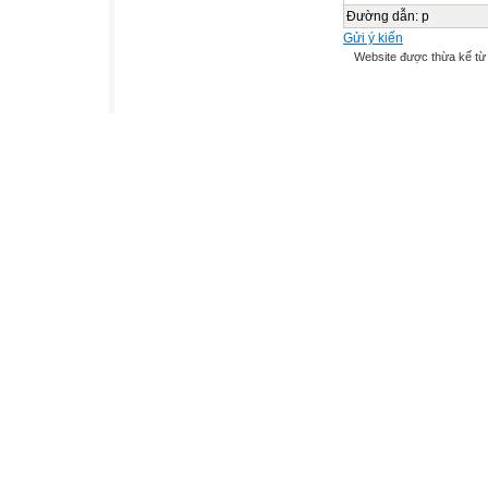
Đường dẫn
:
p
Gửi ý kiến
Website được thừa kế t