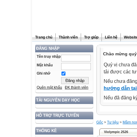
Trang chủ
Thành viên
Trợ giúp
Liên hệ
Website
ĐĂNG NHẬP
Chào mừng quý 
Tên truy nhập
Quý vị chưa đă
Mật khẩu
tải được các tư
Ghi nhớ
Nếu chưa đăng
Quên mật khẩu
ĐK thành viên
hướng dẫn tại
Nếu đã đăng ký 
TÀI NGUYÊN DẠY HỌC
HỖ TRỢ TRỰC TUYẾN
Gốc
>
Tư liệu
>
Mầm no
THỐNG KÊ
Violympic 2526