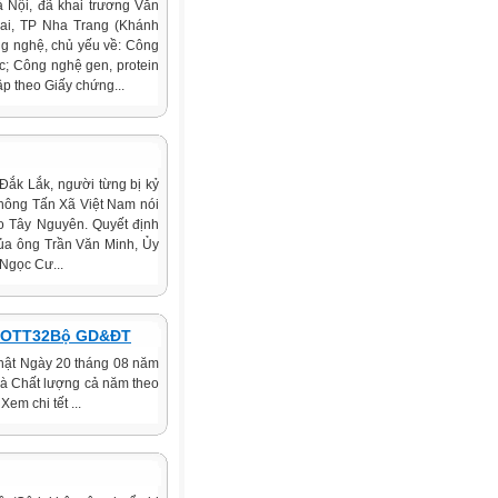
 Nội, đã khai trương Văn
hai, TP Nha Trang (Khánh
ng nghệ, chủ yếu về: Công
ọc; Công nghệ gen, protein
p theo Giấy chứng...
Đắk Lắk, người từng bị kỷ
 Thông Tấn Xã Việt Nam nói
o Tây Nguyên. Quyết định
ủa ông Trần Văn Minh, Ủy
Ngọc Cư...
EOTT32Bộ GD&ĐT
nhật Ngày 20 tháng 08 năm
và Chất lượng cả năm theo
em chi tết ...