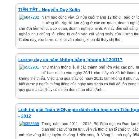
TIỀN TẾT - Nguyễn Duy Xuân
Năm nào cũng vậy, từ nửa cuối tháng 12 trở đi, báo chí
thưởng tết. Người lao động ở các cơ quan, doanh nghi
chờ đợi tiền tết của cơ quan, doanh nghiệp mình. Ai nấy đều sốt sắn
nghèo như chúng tôi cũng bị cuốn vào cái vòng xoáy của lương thư
Chiều nay, vừa bước ra khỏi văn phòng khoa đã thấy chị thủ...
Lương dạy cả năm không bằng 'phong bì' 20/11?
Như thành thông lệ, ở các thành phố lớn việc các phụ h
bì” bao nhiêu vào ngày 20/11 cho thầy cô đã trở thành một
không thể thiếu. Việc tặng quà thầy cô ngày 20/11 làm không ít phụ h
biết được ý nghĩa thiêng liêng của ngày này từ đó có thái độ tôn trọng
quý giá mà các thầy cô muốn đón nhận nhất (Ảnh...
Lịch thi giải Toán ViOlympic dành cho học sinh Tiểu h
- 2012
Trong năm học 2011 – 2012, Bộ Giáo dục và Đào tạo đ
gian mở các vòng thi tự luyện và thời gian tổ chức thi cá
mở các vòng thi tự luyện từ vòng 1 đến vòng 9: Vòng 1 : mở ngày 05