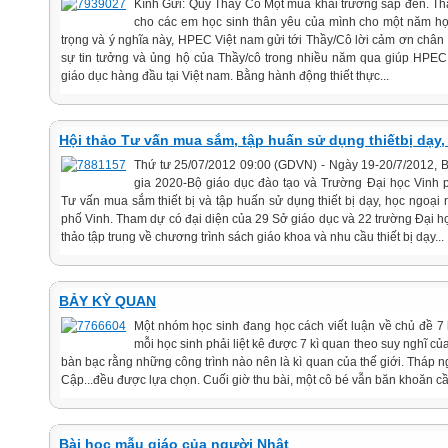
Kính Gửi: Quý Thầy Cô Một mùa khai trường sắp đến. Thầ
cho các em học sinh thân yêu của mình cho một năm h
trọng và ý nghĩa này, HPEC Việt nam gửi tới Thầy/Cô lời cảm ơn châ
sự tin tưởng và ủng hộ của Thầy/cô trong nhiều năm qua giúp HPEC t
giáo dục hàng đầu tại Việt nam. Bằng hành động thiết thực...
Hội thảo Tư vấn mua sắm, tập huấn sử dụng thiếtbị dạy
Thứ tư 25/07/2012 09:00 (GDVN) - Ngày 19-20/7/2012, 
gia 2020-Bộ giáo dục đào tạo và Trường Đại học Vinh p
Tư vấn mua sắm thiết bị và tập huấn sử dụng thiết bị dạy, học ngoại
phố Vinh. Tham dự có đại diện của 29 Sở giáo dục và 22 trường Đại h
thảo tập trung về chương trình sách giáo khoa và nhu cầu thiết bị dạy...
BẢY KỲ QUAN
Một nhóm học sinh đang học cách viết luận về chủ đề 7 k
mỗi học sinh phải liệt kê được 7 kì quan theo suy nghĩ của 
bàn bạc rằng những công trình nào nên là kì quan của thế giới. Tháp ng
Cập...đều được lựa chọn. Cuối giờ thu bài, một cô bé vẫn băn khoăn cầm
Bài học mẫu giáo của người Nhật