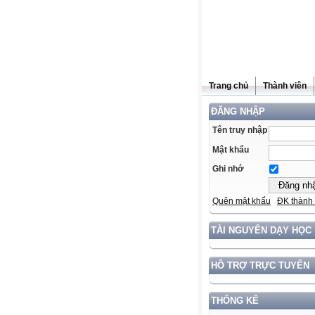
Trang chủ
Thành viên
ĐĂNG NHẬP
Tên truy nhập
Mật khẩu
Ghi nhớ
Quên mật khẩu
ĐK thành 
TÀI NGUYÊN DẠY HỌC
HỖ TRỢ TRỰC TUYẾN
THỐNG KÊ