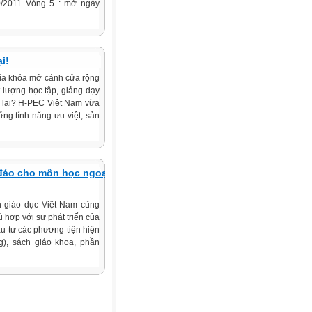
0/2011 Vòng 5 : mở ngày
i!
hìa khóa mở cánh cửa rộng
t lượng học tập, giảng dạy
g lai? H-PEC Việt Nam vừa
g tính năng ưu việt, sản
 đáo cho môn học ngoại
h giáo dục Việt Nam cũng
 hợp với sự phát triển của
ầu tư các phương tiện hiện
), sách giáo khoa, phần