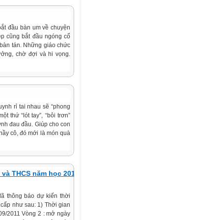
 bắt đầu bàn um về chuyện
ệp cũng bắt đầu ngóng cổ
g bàn tán. Những giáo chức
ởng, chờ đợi và hi vọng.
uynh rỉ tai nhau sẽ “phong
 thứ “lót tay”, “bôi trơn”
uynh đau đầu. Giúp cho con
 thầy cô, đó mới là món quà
ọc và THCS năm học 2011
ã thông báo dự kiến thời
c cấp như sau: 1) Thời gian
/09/2011 Vòng 2 : mở ngày