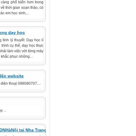
 càng phổ biến hơn trong
về thời gian soạn thảo, có
ác em học sinh,...
ong dạy học
nh lý thuyết: Dạy học lí
ình cụ thể, dạy học thực
phải làm việc với từng máy
́p khắc phục những...
 lên website
điện thoại 098080707....
 ...
DNHàNội tại Nha Trang