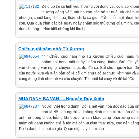
Để giúp trẻ có tình yêu thương với động vật, cô giáo khôn
thương động vật”, mà họ cho các bé tự nuôi và chăm só
như: gà, chuột lang, thỏ, rùa, thậm chí là cả giun đất… mỗi một nhóm t
con. Qua quá trình các bé ngày ngày chăm sóc thú cưng của mình, chơ
dọn chuồng… đặc biệt những khi thú bị...
Chiều cuối năm nhớ Tú Xương
" " " Chiều cuối năm nhớ Tú Xương Chiều cuối năm, m
nhâm nhi trong một ngày “ năm cùng, tháng tận”. Chuy
văn chương văn nghệ, chuyện cuộc đời đủ cả. Bất chợt người bạn đ
của người xưa và luận bàn có lẽ cổ kim chưa có ai chúc Tết “ hay và
cũng đồng tình như thế và câu chuyện Tết nhất lại xoay về đề tài “Cụ...
MUA DANH BA VẠN…- Nguyễn Duy Xuân
Người Việt trọng danh. Đó là nét văn hóa độc đáo của ô
nhỏ là để con người ta khẳng định mình trước bàn dân
anh hề trong chèo, tuồng khi bước ra sân khấu cũng phải xưng dan
niệm cái danh không chỉ là tên mà còn đi kèm “giá” nữa, cho nên tiếng 
Đã là danh thì phải có giá. Quan niệm ấy thấm sâu...