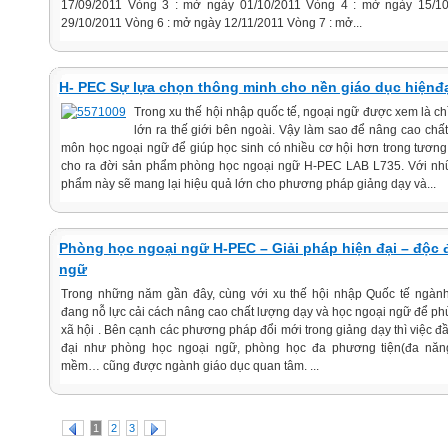
17/09/2011 Vòng 3 : mở ngày 01/10/2011 Vòng 4 : mở ngày 15/1
29/10/2011 Vòng 6 : mở ngày 12/11/2011 Vòng 7 : mở...
H- PEC Sự lựa chọn thông minh cho nền giáo dục hiệnđạ
Trong xu thế hội nhập quốc tế, ngoại ngữ được xem là c
lớn ra thế giới bên ngoài. Vậy làm sao để nâng cao chấ
môn học ngoại ngữ để giúp học sinh có nhiều cơ hội hơn trong tươn
cho ra đời sản phẩm phòng học ngoại ngữ H-PEC LAB L735. Với nhữn
phẩm này sẽ mang lại hiệu quả lớn cho phương pháp giảng dạy và...
Phòng học ngoại ngữ H-PEC – Giải pháp hiện đại – độc
ngữ
Trong những năm gần đây, cùng với xu thế hội nhập Quốc tế ngàn
đang nỗ lực cải cách nâng cao chất lượng dạy và học ngoại ngữ để phù
xã hội . Bên cạnh các phương pháp đổi mới trong giảng dạy thì việc đ
đại như phòng học ngoại ngữ, phòng học đa phương tiện(đa năng
mềm… cũng được ngành giáo dục quan tâm. ...
1
2
3