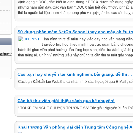
định dạng *.DOC, đặc biệt là định dạng *.DOCX được sử dụng ngày
)
những năm gần đây. Các văn bản *.DOCX hầu hết đều "mới", ít nhất là 
thể là nguồn tài liệu tham khảo phong phú và quý giá cho các cô, thầy, c
Sử dụng phần mềm NetOp School thay cho máy chiếu tr
Tình hình thực tế hiện nay việc dạy học vẫn mang nặng tí
thuyết ở lớp học thiếu minh họa trực quan bằng chương tr
hành thì giáo viên phải hướng dẫn từng học sinh, kiểm tra đánh giá thì 
tính riêng lẻ. Chính vì những điều này chúng ta cần tìm ra một giải pha
Các bạn hãy chuyễn tải kinh nghiệm, bài giảng, đề thi ...
Các bạn ĐắkLắk tạo WebSite cá nhân nhờ xác thực gửi qua E-Mail , số 
Cán bộ thư viên giới thiệu sách qua kể chuyện!
“ TÔI KỂ EM NGHE CHUYỆN TRƯỜNG SA” Tác giả : Nguyễn Xuân Thủy
Khai trương Văn phòng đại diện Trung tâm Công nghệ A