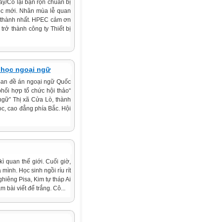
y/Cô lại bận rộn chuẩn bị
ọc mới. Nhân mùa lễ quan
n thành nhất. HPEC cảm ơn
rở thành công ty Thiết bị
, học ngoại ngữ
Ban đề án ngoại ngữ Quốc
hối hợp tổ chức hội thảo“
 ngữ” Thị xã Cửa Lò, thành
ọc, cao đẳng phía Bắc. Hội
ì quan thế giới. Cuối giờ,
mình. Học sinh ngồi ríu rít
hiêng Pisa, Kim tự tháp Ai
 bài viết để trắng. Cô...