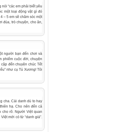
g nói “các em phải biết yêu
c một loại động vật gì đó
ừ 4 – 5 em sẽ chăm sóc một
i đùa, trò chuyện, cho ăn,
ột người bạn đến chơi và
ện phiếm cuộc đời, chuyện
ề cập đến chuyện chúc Tết
 đểu” như cụ Tú Xương! Tôi
ng cha. Cái danh dù to hay
 thiên hạ. Cho nên đến cả
h cho rõ. Người Việt quan
Việt mới có từ “danh giá”.