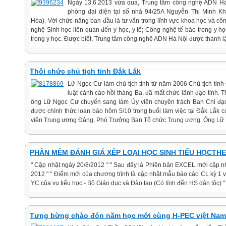
Ngày 13.6.2013 vừa qua, Trung tâm công nghệ ADN Hà
phòng đại diện tại số nhà 94/25A Nguyễn Thị Minh K
Hòa). Với chức năng ban đầu là tư vấn trong lĩnh vực khoa học và cô
nghệ Sinh học liên quan đến y học, y tế; Công nghệ tế bào trong y h
trong y học. Được biết, Trung tâm công nghệ ADN Hà Nội được thành lậ
Thôi chức chủ tịch tỉnh Đắk Lắk
Lữ Ngọc Cư làm chủ tịch tỉnh từ năm 2006 Chủ tịch tỉnh 
luật cảnh cáo hồi tháng Ba, đã mất chức lãnh đạo tỉnh.
ông Lữ Ngọc Cư chuyển sang làm Ủy viên chuyên trách Ban Chỉ đạ
được chính thức loan báo hôm 5/10 trong buổi làm việc tại Đắk Lắk c
viên Trung ương Đảng, Phó Trưởng Ban Tổ chức Trung ương. Ông Lữ 
PHẦN MỀM ĐÁNH GIÁ XẾP LOẠI HỌC SINH TIỂU HỌCTH
" Cập nhật ngày 20/8/2012 " " Sau đây là Phiên bản EXCEL mới cập 
2012 " " Điểm mới của chương trình là cập nhật mẫu báo cáo CL kỳ 1 
YC của vụ tiểu học - Bộ Giáo dục và Đào tạo (Có tính đến HS dân tộc) " X
Tưng bừng chào đón năm học mới cùng H-PEC việt Nam