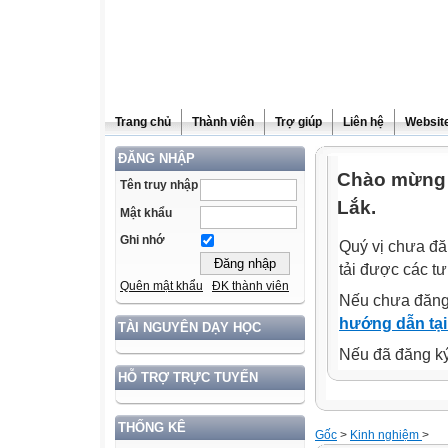
Trang chủ
Thành viên
Trợ giúp
Liên hệ
Website
ĐĂNG NHẬP
Chào mừng 
Tên truy nhập
Lắk.
Mật khẩu
Ghi nhớ
Quý vị chưa đă
tải được các tư
Quên mật khẩu
ĐK thành viên
Nếu chưa đăng
hướng dẫn tại
TÀI NGUYÊN DẠY HỌC
Nếu đã đăng ký 
HỖ TRỢ TRỰC TUYẾN
THỐNG KÊ
Gốc
>
Kinh nghiệm
>