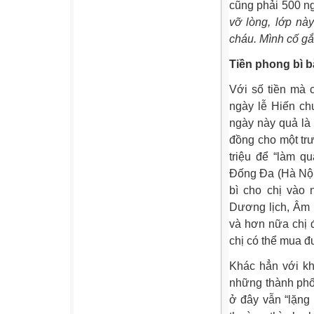
cũng phải 500 ngh
vỡ lòng, lớp nà
cháu. Mình cố gắ
Tiền phong bì b
Với số tiền mà c
ngày lễ Hiến ch
ngày này quả là 
đồng cho một tr
triệu để “làm q
Đống Đa (Hà Nội
bì cho chị vào 
Dương lịch, Âm l
và hơn nữa chị đ
chị có thể mua đ
Khác hẳn với kh
những thành phố
ở đây vẫn “lặng