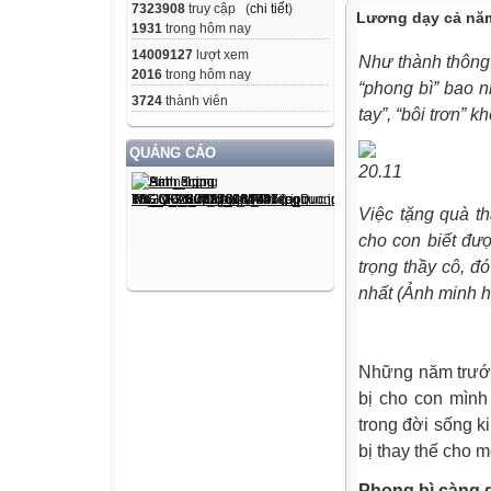
7323908
truy cập (
chi tiết
)
Lương dạy cả năm
1931
trong hôm nay
14009127
lượt xem
Như thành thông 
2016
trong hôm nay
“phong bì” bao n
3724
thành viên
tay”, “bôi trơn” k
QUẢNG CÁO
Việc tặng quà t
cho con biết đượ
trọng thầy cô, 
nhất (Ảnh minh h
Những năm trước
bị cho con mình
trong đời sống k
bị thay thế cho mộ
Phong bì càng d