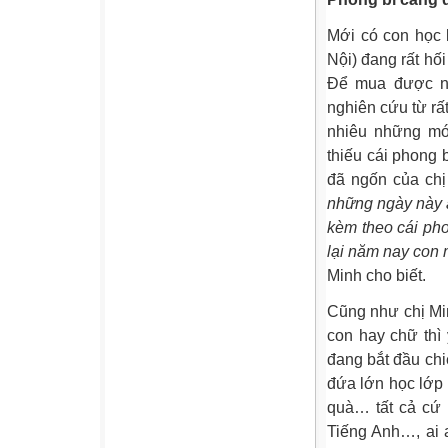
Mới có con học 
Nội) đang rất hố
Để mua được nh
nghiên cứu từ rấ
nhiêu những mó
thiếu cái phong 
đã ngốn của chị
những ngày này a
kèm theo cái pho
lại năm nay con 
Minh cho biết.
Cũng như chị Mi
con hay chữ thì
đang bắt đầu chi
đứa lớn học lớp 
quà… tất cả cứ 
Tiếng Anh…, ai 