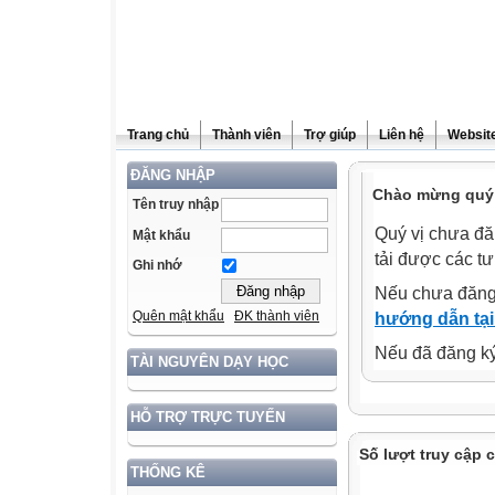
Trang chủ
Thành viên
Trợ giúp
Liên hệ
Website
ĐĂNG NHẬP
Chào mừng quý 
Tên truy nhập
Quý vị chưa đă
Mật khẩu
tải được các tư
Ghi nhớ
Nếu chưa đăng
Quên mật khẩu
ĐK thành viên
hướng dẫn tại
Nếu đã đăng ký 
TÀI NGUYÊN DẠY HỌC
HỖ TRỢ TRỰC TUYẾN
Số lượt truy cập 
THỐNG KÊ