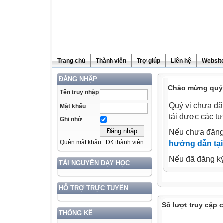
Trang chủ
Thành viên
Trợ giúp
Liên hệ
Website
ĐĂNG NHẬP
Chào mừng quý 
Tên truy nhập
Quý vị chưa đă
Mật khẩu
tải được các tư
Ghi nhớ
Nếu chưa đăng
Quên mật khẩu
ĐK thành viên
hướng dẫn tại
Nếu đã đăng ký 
TÀI NGUYÊN DẠY HỌC
HỖ TRỢ TRỰC TUYẾN
Số lượt truy cập 
THỐNG KÊ