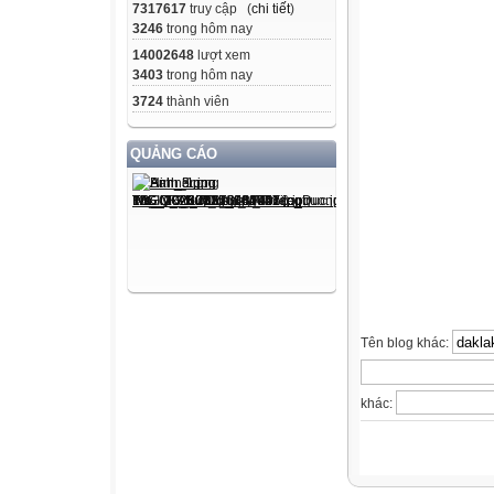
7317617
truy cập (
chi tiết
)
3246
trong hôm nay
14002648
lượt xem
3403
trong hôm nay
3724
thành viên
QUẢNG CÁO
Tên blog khác:
khác: