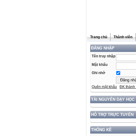
Trang chủ
Thành viên
ĐĂNG NHẬP
Tên truy nhập
Mật khẩu
Ghi nhớ
Quên mật khẩu
ĐK thành 
TÀI NGUYÊN DẠY HỌC
HỖ TRỢ TRỰC TUYẾN
THỐNG KÊ