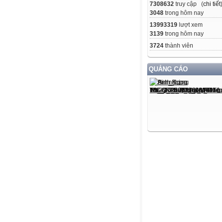
7308632
truy cập (
chi tiết
3048
trong hôm nay
13993319
lượt xem
3139
trong hôm nay
3724
thành viên
QUẢNG CÁO