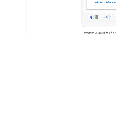
Núi lửa - Đảo Ha
1
2
3
4
Website được thừa kế t