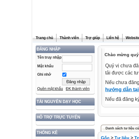
Trang chủ
Thành viên
Trợ giúp
Liên hệ
Website
ĐĂNG NHẬP
Chào mừng quý 
Tên truy nhập
Quý vị chưa đă
Mật khẩu
tải được các tư
Ghi nhớ
Nếu chưa đăng
Quên mật khẩu
ĐK thành viên
hướng dẫn tại
Nếu đã đăng ký 
TÀI NGUYÊN DẠY HỌC
HỖ TRỢ TRỰC TUYẾN
Danh sách tư liệu củ
THỐNG KÊ
Gốc
>
Tư liệu
>
T