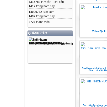
7315788
truy cập (
chi tiết
)
1417
trong hôm nay
14000742
lượt xem
1497
trong hôm nay
3724
thành viên
Video Địa lí
QUẢNG CÁO
Giới hạn sinh thái về 
của ... ở Việt N
Bản đồ các nhóm nư