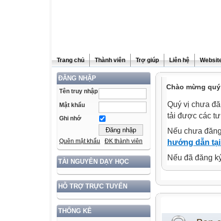
Trang chủ
Thành viên
Trợ giúp
Liên hệ
Website
ĐĂNG NHẬP
Chào mừng quý 
Tên truy nhập
Quý vị chưa đă
Mật khẩu
tải được các tư
Ghi nhớ
Nếu chưa đăng
Quên mật khẩu
ĐK thành viên
hướng dẫn tại
Nếu đã đăng ký 
TÀI NGUYÊN DẠY HỌC
HỖ TRỢ TRỰC TUYẾN
THỐNG KÊ