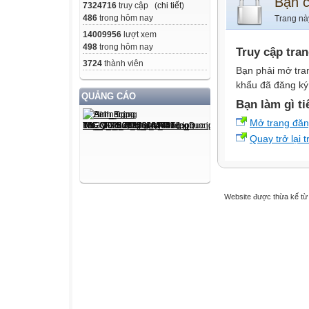
Bạn 
7324716
truy cập (
chi tiết
)
486
trong hôm nay
Trang nà
14009956
lượt xem
498
trong hôm nay
Truy cập tra
3724
thành viên
Bạn phải mở tra
khẩu đã đăng ký 
QUẢNG CÁO
Bạn làm gì ti
Mở trang đă
Quay trở lại 
Website được thừa kế t