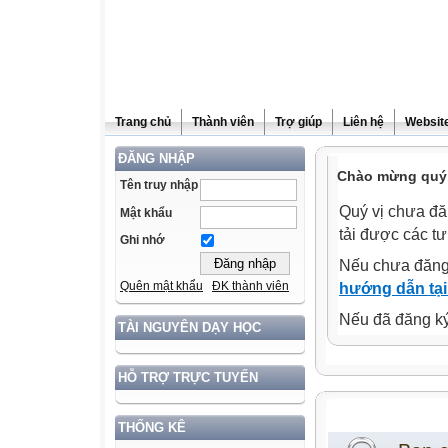
Trang chủ
Thành viên
Trợ giúp
Liên hệ
Website
ĐĂNG NHẬP
Chào mừng quý 
Tên truy nhập
Quý vị chưa đă
Mật khẩu
tải được các tư
Ghi nhớ
Nếu chưa đăng
Quên mật khẩu
ĐK thành viên
hướng dẫn tại
Nếu đã đăng ký 
TÀI NGUYÊN DẠY HỌC
HỖ TRỢ TRỰC TUYẾN
THỐNG KÊ