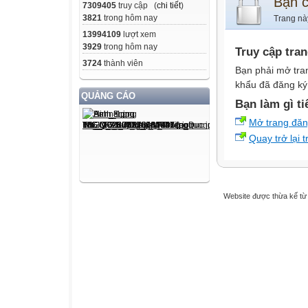
Bạn 
7309405
truy cập (
chi tiết
)
3821
trong hôm nay
Trang nà
13994109
lượt xem
3929
trong hôm nay
Truy cập tra
3724
thành viên
Bạn phải mở tra
khẩu đã đăng ký 
QUẢNG CÁO
Bạn làm gì ti
Mở trang đă
Quay trở lại 
Website được thừa kế t