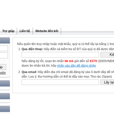
Trợ giúp
Liên hệ
Website liên kết
Nếu quên tên truy nhập hoặc mật khẩu, quý vị có thể lấy lại bằng 1 tro
Qua điện thoại
: Hãy điền và kiểm tra số ĐT của quý vị đã được đăn
Nếu đăng ký rồi, soạn tin nhắn
bk mk
gửi đến số
8379
(3000VNĐ/tin nhắn)
được tin nhắn trả lời, hãy
nhấn vào đây để đăng nhập
Qua email
: Hãy điền địa chỉ email đã đăng ký vào ô dưới đây để
viên
dẫn. Lưu ý: thư hướng dẫn có thể bị đẩy vào mục Thư rác (Spam)