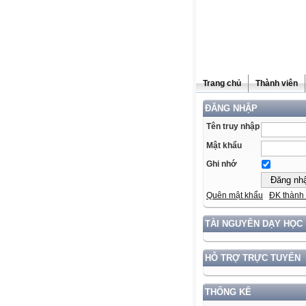
Trang chủ
Thành viên
ĐĂNG NHẬP
Tên truy nhập
Mật khẩu
Ghi nhớ
Quên mật khẩu
ĐK thành 
TÀI NGUYÊN DẠY HỌC
HỖ TRỢ TRỰC TUYẾN
THỐNG KÊ