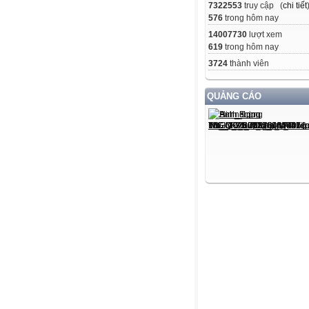
7322553
truy cập (
chi tiết
576
trong hôm nay
14007730
lượt xem
619
trong hôm nay
3724
thành viên
QUẢNG CÁO