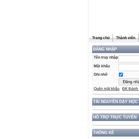
Trang chủ
Thành viên
ĐĂNG NHẬP
Tên truy nhập
Mật khẩu
Ghi nhớ
Quên mật khẩu
ĐK thành 
TÀI NGUYÊN DẠY HỌC
HỖ TRỢ TRỰC TUYẾN
THỐNG KÊ