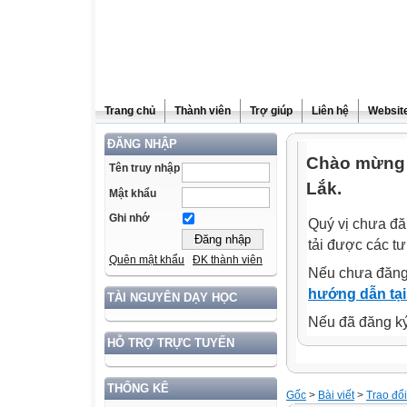
Trang chủ
Thành viên
Trợ giúp
Liên hệ
Website
ĐĂNG NHẬP
Chào mừng 
Tên truy nhập
Lắk.
Mật khẩu
Ghi nhớ
Quý vị chưa đă
tải được các tư
Quên mật khẩu
ĐK thành viên
Nếu chưa đăng
hướng dẫn tại
TÀI NGUYÊN DẠY HỌC
Nếu đã đăng ký 
HỖ TRỢ TRỰC TUYẾN
THỐNG KÊ
Gốc
>
Bài viết
>
Trao đổ