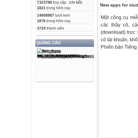
7323798
truy cập (
chi tiết
)
New apps for stu
1821
trong hôm nay
14008987
lượt xem
Một công cụ miễ
1876
trong hôm nay
các thầy cô, cá
3724
thành viên
(download) trực ti
có tài khoản, kh
QUẢNG CÁO
Phiên bản Tiếng 