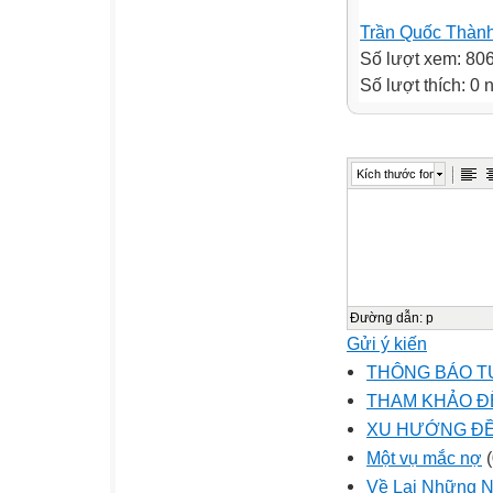
Trần Quốc Thàn
Số lượt xem: 80
Số lượt thích: 0
Kích thước font
Đường dẫn
:
p
Gửi ý kiến
THÔNG BÁO T
THAM KHẢO ĐỀ
XU HƯỚNG ĐỀ 
Một vụ mắc nợ
(
Về Lại Những 