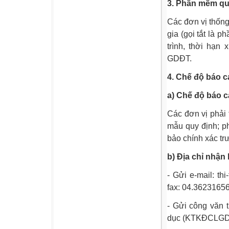
3. Phần mềm quả
Các đơn vị thốn
gia (gọi tắt là
trình, thời hạn
GDĐT.
4. Chế độ b
áo c
a) Chế độ báo 
Các đơn vị phải 
mẫu quy định; ph
bảo chính xác t
b) Địa chỉ nhận
- Gửi e-mail: th
fax: 04.3623165
- Gửi công văn 
dục (KTKĐCLGD),