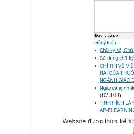
Đường dẫn
:
p
Gửi ý kiến
Chữ ký số, Chữ 
Sử dụng chữ ký
CHỈ THỊ VỀ V
HẠI CỦA THU
NGÀNH GIÁO 
Ngày càng nhiều
(18/11/14)
TÌNH HÌNH LẤ
AP-ELEARNIN
Website được thừa kế t