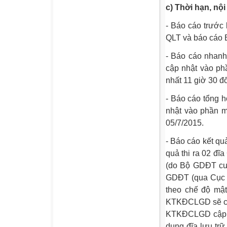
c) Thời hạn, nộ
- Báo cáo trước 
QLT và báo cáo 
- Báo cáo nhanh
cập nhật vào phầ
nhất 11 giờ 30 đố
- Báo cáo tổng h
nhật vào phần 
05/7/2015.
- Báo cáo kết qu
quả thi ra 02 đĩ
(do Bộ GDĐT cun
GDĐT (qua Cục K
theo chế độ mật
KTKĐCLGD sẽ cập
KTKĐCLGD cập nh
dụng đĩa lưu trữ