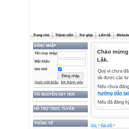
Trang chủ
Thành viên
Trợ giúp
Liên hệ
Website
ĐĂNG NHẬP
Chào mừng 
Tên truy nhập
Lắk.
Mật khẩu
Ghi nhớ
Quý vị chưa đă
tải được các tư
Quên mật khẩu
ĐK thành viên
Nếu chưa đăng
hướng dẫn tại
TÀI NGUYÊN DẠY HỌC
Nếu đã đăng ký 
HỖ TRỢ TRỰC TUYẾN
THỐNG KÊ
Gốc
>
Bài viết
>