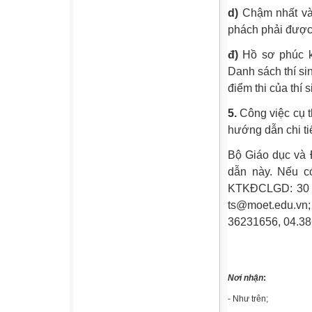
d)
Chậm nhất vào
phách phải được 
đ)
Hồ sơ phúc kh
Danh sách thí si
điểm thi của thí s
5.
Công việc cụ t
hướng dẫn chi tiế
Bộ Giáo dục và 
dẫn này. Nếu c
KTKĐCLGD: 30 T
ts@moet.edu.vn
36231656, 04.386
Nơi nhận
:
- Như trên;