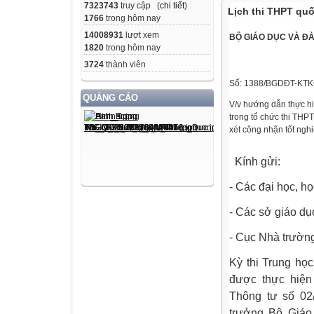
7323743
truy cập (
chi tiết
)
Lịch thi THPT quố
1766
trong hôm nay
14008931
lượt xem
BỘ GIÁO DỤC VÀ Đ
1820
trong hôm nay
3724
thành viên
Số: 1388/BGDĐT-KT
QUẢNG CÁO
V/v hướng dẫn thực hi
trong tổ chức thi THP
xét công nhận tốt ng
Kính gửi:
- Các đại học, họ
- Các sở giáo dụ
- Cục Nhà trườn
Kỳ thi Trung học
được thực hiện
Thông tư số 0
trưởng Bộ Giáo 