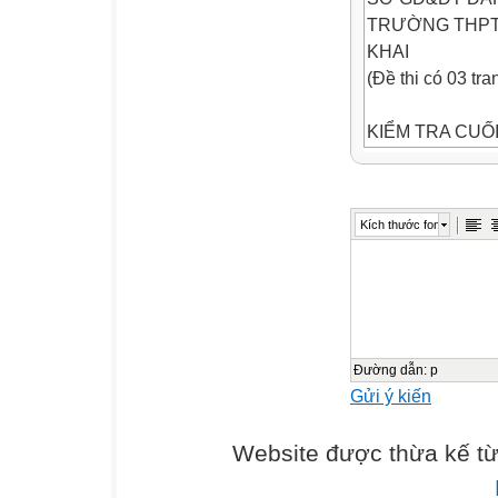
TRƯỜNG THPT 
KHAI
(Đề thi có 03 tra
KIỂM TRA CUỐI
NĂM HỌC 2023 
MÔN TIẾNG ANH
Thời gian làm bà
Kích thước font
(không kể thời g
Họ và tên học sinh :....
................... Mã
QUIZZES SECT
Đường dẫn
:
p
Gửi ý kiến
Mark the letter A
phrase that is 
Website được thừa kế t
meaning to the un
nghĩa)