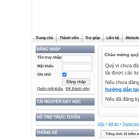
Trang chủ
Thành viên
Trợ giúp
Liên hệ
Website
ĐĂNG NHẬP
Chào mừng quý 
Tên truy nhập
Quý vị chưa đă
Mật khẩu
tải được các tư
Ghi nhớ
Nếu chưa đăng
Quên mật khẩu
ĐK thành viên
hướng dẫn tại
Nếu đã đăng ký 
TÀI NGUYÊN DẠY HỌC
HỖ TRỢ TRỰC TUYẾN
Gốc
>
Đề thi
>
Trung họ
THỐNG KÊ
Tiếng Anh 10 kiểm tr