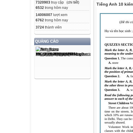
7320903
truy cập (
chi tiết
)
Tiếng Anh 10 kiểm
6532
trong hôm nay
14006007
lượt xem
6762
trong hôm nay
3724
thành viên
QUẢNG CÁO