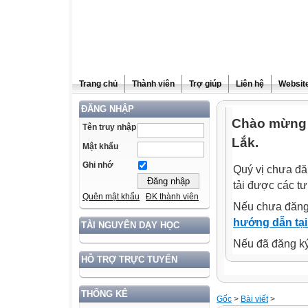
Trang chủ
Thành viên
Trợ giúp
Liên hệ
Website
ĐĂNG NHẬP
Chào mừng 
Tên truy nhập
Lắk.
Mật khẩu
Ghi nhớ
Quý vị chưa đă
tải được các tư
Quên mật khẩu
ĐK thành viên
Nếu chưa đăng
hướng dẫn tại
TÀI NGUYÊN DẠY HỌC
Nếu đã đăng ký 
HỖ TRỢ TRỰC TUYẾN
THỐNG KÊ
Gốc
>
Bài viết
>