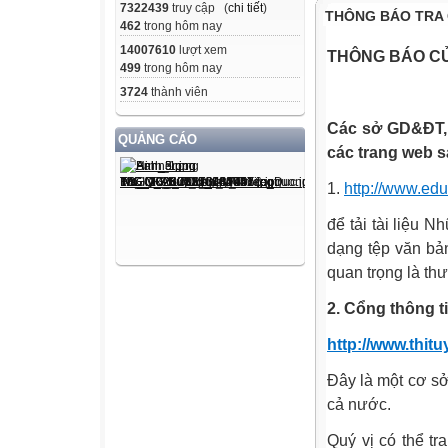
7322439
truy cập (
chi tiết
)
THÔNG BÁO TRA 
462
trong hôm nay
14007610
lượt xem
THÔNG BÁO CỦ
499
trong hôm nay
3724
thành viên
Các sở GD&ĐT, 
QUẢNG CÁO
các trang web s
1.
http://www.edu
để tải tài liệu 
dạng tệp văn bản
quan trọng là th
2. Cổng thông ti
http://www.thit
Đây là một cơ sở
cả nước.
Quý vị có thể tr