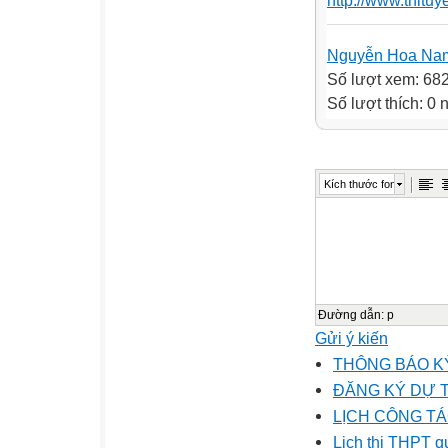
http://www.thitu
Nguyễn Hoa Na
Số lượt xem: 68
Số lượt thích: 0
Kích thước font
Đường dẫn
:
p
Gửi ý kiến
THÔNG BÁO KỲ
ĐĂNG KÝ DỰ T
LỊCH CÔNG TÁ
Lịch thi THPT q