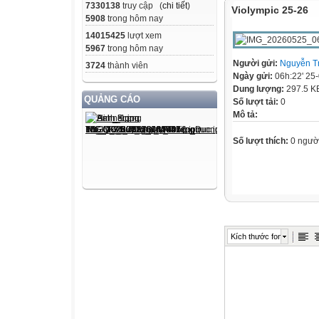
7330138
truy cập (
chi tiết
)
Violympic 25-26
5908
trong hôm nay
14015425
lượt xem
5967
trong hôm nay
Người gửi:
Nguyễn T
3724
thành viên
Ngày gửi:
06h:22' 25
Dung lượng:
297.5 K
QUẢNG CÁO
Số lượt tải:
0
Mô tả:
Số lượt thích:
0 ngườ
Kích thước font