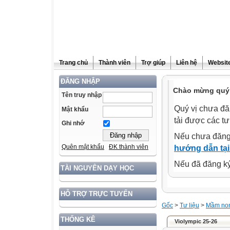
Trang chủ
Thành viên
Trợ giúp
Liên hệ
Website
ĐĂNG NHẬP
Chào mừng quý 
Tên truy nhập
Quý vị chưa đă
Mật khẩu
tải được các tư
Ghi nhớ
Nếu chưa đăng
Quên mật khẩu
ĐK thành viên
hướng dẫn tại
Nếu đã đăng ký 
TÀI NGUYÊN DẠY HỌC
HỖ TRỢ TRỰC TUYẾN
Gốc
>
Tư liệu
>
Mầm no
THỐNG KÊ
Violympic 25-26