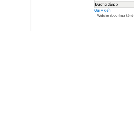
Đường dẫn
:
p
Gửi ý kiến
Website được thừa kế t