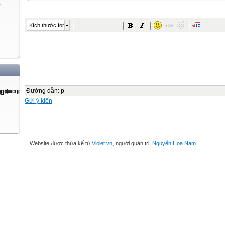
)
Kích thước font
Đường dẫn
:
p
Gửi ý kiến
Website được thừa kế từ
Violet.vn
, người quản trị:
Nguyễn Hoa Nam