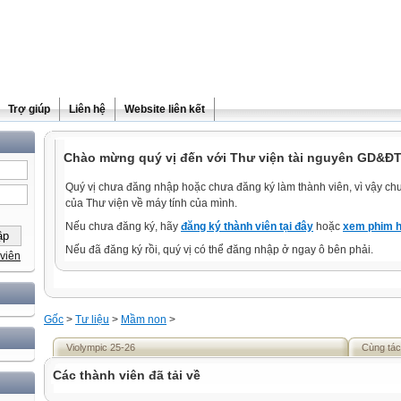
Trợ giúp
Liên hệ
Website liên kết
Chào mừng quý vị đến với Thư viện tài nguyên GD&ĐT
Quý vị chưa đăng nhập hoặc chưa đăng ký làm thành viên, vì vậy chưa
của Thư viện về máy tính của mình.
Nếu chưa đăng ký, hãy
đăng ký thành viên tại đây
hoặc
xem phim h
Nếu đã đăng ký rồi, quý vị có thể đăng nhập ở ngay ô bên phải.
viên
Gốc
>
Tư liệu
>
Mầm non
>
Violympic 25-26
Cùng tác
Các thành viên đã tải về