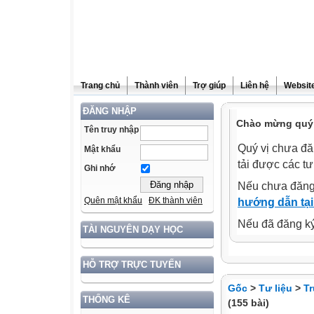
Trang chủ
Thành viên
Trợ giúp
Liên hệ
Website
ĐĂNG NHẬP
Chào mừng quý 
Tên truy nhập
Quý vị chưa đă
Mật khẩu
tải được các tư
Ghi nhớ
Nếu chưa đăng
Quên mật khẩu
ĐK thành viên
hướng dẫn tại
Nếu đã đăng ký 
TÀI NGUYÊN DẠY HỌC
HỖ TRỢ TRỰC TUYẾN
Gốc
>
Tư liệu
>
T
THỐNG KÊ
(155 bài)