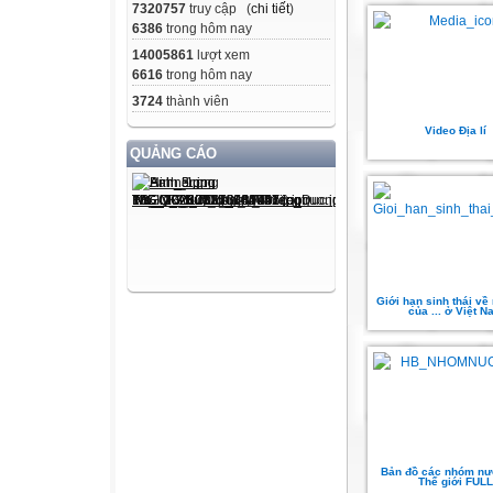
7320757
truy cập (
chi tiết
)
6386
trong hôm nay
14005861
lượt xem
6616
trong hôm nay
3724
thành viên
Video Địa lí
QUẢNG CÁO
Giới hạn sinh thái về 
của ... ở Việt N
Bản đồ các nhóm nư
Thế giới FULL