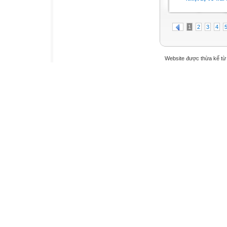
1
2
3
4
Website được thừa kế t