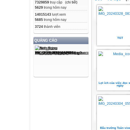
7329859
truy cập (
chi tiết
)
5629
trong hôm nay
14015143
lượt xem
5685
trong hôm nay
3724
thành viên
TGT
QUẢNG CÁO
Lợi ích của việc đọc 
ngày
Đấu trường Toán vio