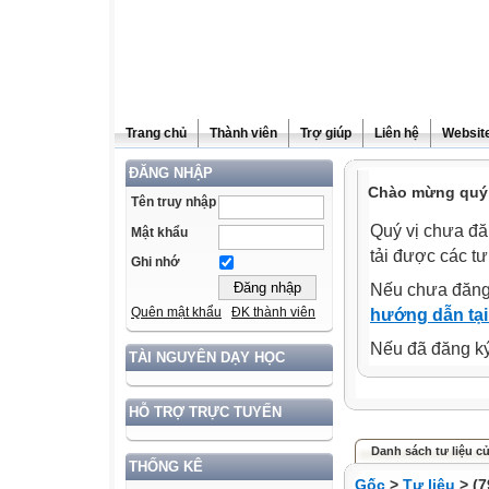
Trang chủ
Thành viên
Trợ giúp
Liên hệ
Website
ĐĂNG NHẬP
Chào mừng quý 
Tên truy nhập
Quý vị chưa đă
Mật khẩu
tải được các tư
Ghi nhớ
Nếu chưa đăng
Quên mật khẩu
ĐK thành viên
hướng dẫn tại
Nếu đã đăng ký 
TÀI NGUYÊN DẠY HỌC
HỖ TRỢ TRỰC TUYẾN
Danh sách tư liệu củ
THỐNG KÊ
Gốc
>
Tư liệu
> (7