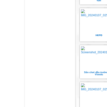
vực
HKPĐ
Sân chơi đấu trườn
Vioedu