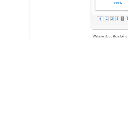
HKPĐ
1
2
3
4
Website được thừa kế t