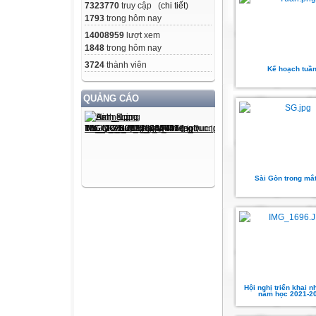
7323770
truy cập (
chi tiết
)
1793
trong hôm nay
14008959
lượt xem
1848
trong hôm nay
3724
thành viên
Kế hoạch tuầ
QUẢNG CÁO
Sài Gòn trong mắt 
Hội nghị triển khai 
năm học 2021-2