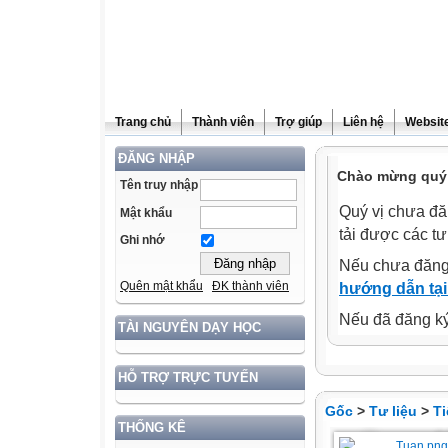
Trang chủ
Thành viên
Trợ giúp
Liên hệ
Website
ĐĂNG NHẬP
Chào mừng quý 
Tên truy nhập
Quý vị chưa đă
Mật khẩu
tải được các tư
Ghi nhớ
Nếu chưa đăng
Quên mật khẩu
ĐK thành viên
hướng dẫn tại
Nếu đã đăng ký 
TÀI NGUYÊN DẠY HỌC
HỖ TRỢ TRỰC TUYẾN
Gốc
>
Tư liệu
>
Ti
THỐNG KÊ