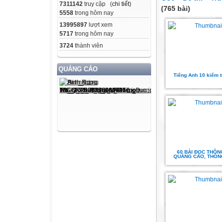
7311142
truy cập (
chi tiết
)
(765 bài)
5558
trong hôm nay
13995897
lượt xem
5717
trong hôm nay
3724
thành viên
QUẢNG CÁO
Tiếng Anh 10 kiểm t
60 BÀI ĐỌC THÔN
QUẢNG CÁO, THÔN