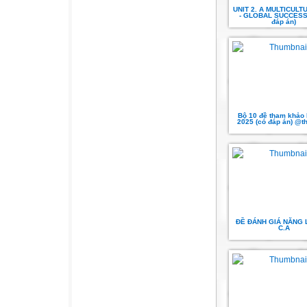
UNIT 2. A MULTICUL
- GLOBAL SUCCESS .
đáp án)
Bộ 10 đề tham khảo
2025 (có đáp án) @t
ĐỀ ĐÁNH GIÁ NĂNG 
C.A