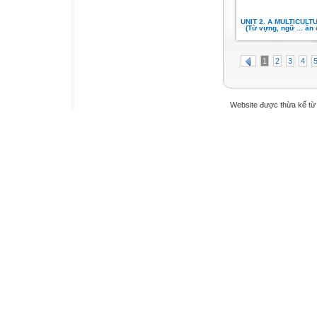
UNIT 2. A MULTICUL
(Từ vựng, ngữ ... án c
1
2
3
4
Website được thừa kế t