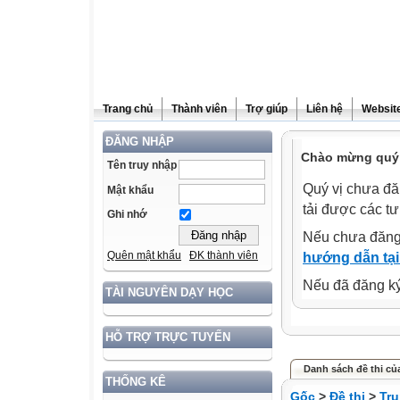
Trang chủ
Thành viên
Trợ giúp
Liên hệ
Website
ĐĂNG NHẬP
Chào mừng quý 
Tên truy nhập
Quý vị chưa đă
Mật khẩu
tải được các tư
Ghi nhớ
Nếu chưa đăng
Quên mật khẩu
ĐK thành viên
hướng dẫn tại
Nếu đã đăng ký 
TÀI NGUYÊN DẠY HỌC
HỖ TRỢ TRỰC TUYẾN
Danh sách đề thi củ
THỐNG KÊ
Gốc
>
Đề thi
>
Tr